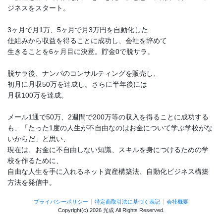
ジネスをスタート。
3ヶ月で月1万、5ヶ月で月3万円を自動化した
仕組みから収益を得ることに成功し、会社を辞めて
生きることを6ヶ月目に決意。貯金0で脱サラ。
脱サラ後、ナンパのコンサルティングを販売し、
初月に月収50万を達成し。さらに半年後には
月収100万を達成。
メール1通で50万、2週間で200万等の収入を得ることに成功する
も、「たった1度の人生が不自由なのはお金について学ぶ学校がな
いからだ」と思い、
現在は、お金に不自由しない知識、スキルを身につけるための学
校を作るために、
自由な人生を手に入れるネット資産構築法、自動化ビジネス構築
方法を発信中。
プライバシーポリシー
特定商取引法に基づく表記
会社概要
Copyright(c)
2026 光成
All Rights Reserved.